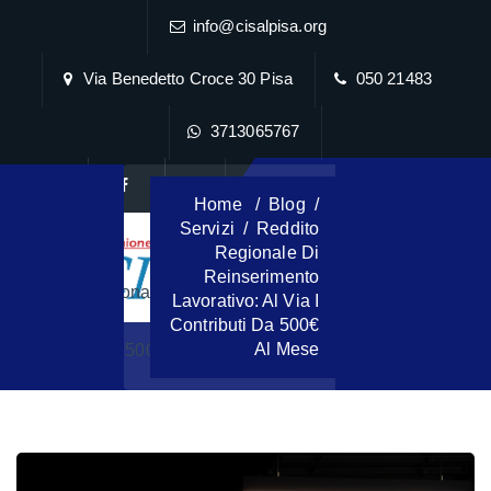
info@cisalpisa.org
Via Benedetto Croce 30 Pisa
050 21483
3713065767
CONTATTACI
Home
/
Blog
/
Servizi
/
Reddito
Regionale Di
Reinserimento
Reddito Regionale Di Reinserimento Lavorativo: Al Via I
Lavorativo: Al Via I
Contributi Da 500€
Al Mese
Contributi Da 500€ Al Mese