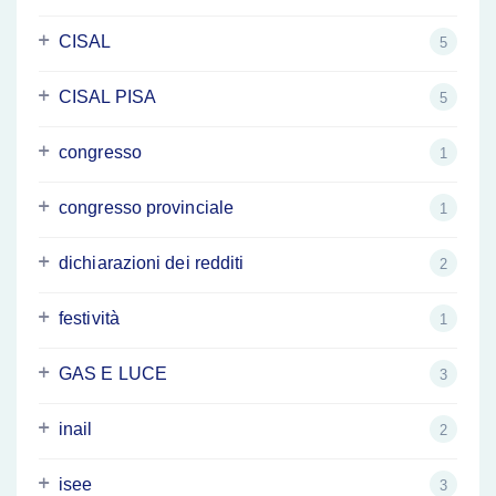
CISAL
5
CISAL PISA
5
congresso
1
congresso provinciale
1
dichiarazioni dei redditi
2
festività
1
GAS E LUCE
3
inail
2
isee
3