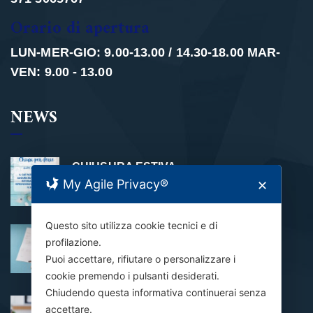
Orario di apertura
LUN-MER-GIO: 9.00-13.00 / 14.30-18.00 MAR-
VEN: 9.00 - 13.00
NEWS
CHIUSURA ESTIVA
My Agile Privacy®
✕
31 Luglio 2026
Questo sito utilizza cookie tecnici e di
Al via alle domande per il Bando
profilazione.
Contributo Affitto 2026
Puoi accettare, rifiutare o personalizzare i
24 Luglio 2026
cookie premendo i pulsanti desiderati.
Chiudendo questa informativa continuerai senza
Domanda NASpI inviata: e adesso?
accettare.