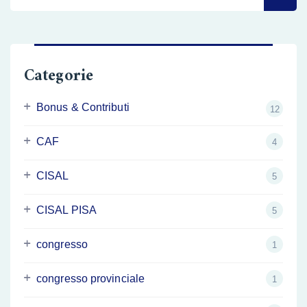
per:
Categorie
Bonus & Contributi
12
CAF
4
CISAL
5
CISAL PISA
5
congresso
1
congresso provinciale
1