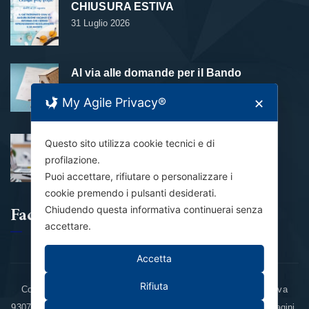
CHIUSURA ESTIVA
31 Luglio 2026
Al via alle domande per il Bando
Contributo Affitto 2026
My Agile Privacy®
✕
24 Luglio 2026
Questo sito utilizza cookie tecnici e di
Domanda NASpI inviata: e adesso?
profilazione.
21 Luglio 2026
Puoi accettare, rifiutare o personalizzare i
cookie premendo i pulsanti desiderati.
Facebook
Chiudendo questa informativa continuerai senza
accettare.
Accetta
Rifiuta
Copyright © 2012-2026 Cisal Unione provinciale di Pisa - CF/Piva
Personal Data Policy
Cookie policy
93079840505
-
- Immagini,