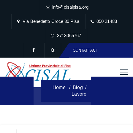
info@cisalpisa.org
Via Benedetto Croce 30 Pisa
050 21483
3713065767
CONTATTACI
Tag Archives:
Lavoro
Home
/
Blog
/
Lavoro