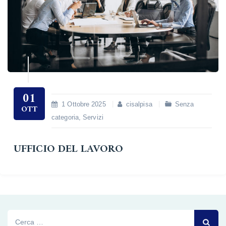
01
1 Ottobre 2025
cisalpisa
Senza
OTT
categoria
,
Servizi
UFFICIO DEL LAVORO
Ricerca