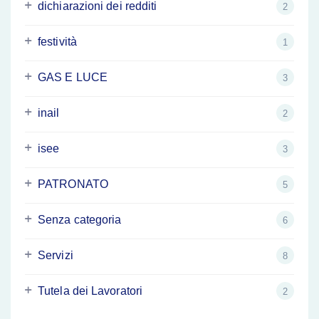
dichiarazioni dei redditi
2
festività
1
GAS E LUCE
3
inail
2
isee
3
PATRONATO
5
Senza categoria
6
Servizi
8
Tutela dei Lavoratori
2