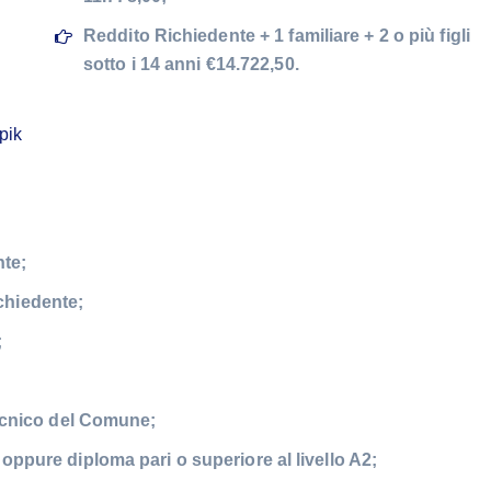
Reddito Richiedente + 1 familiare + 2 o più figli
sotto i 14 anni €14.722,50.
pik
nte;
chiedente;
;
 Tecnico del Comune;
 oppure diploma pari o superiore al livello A2;