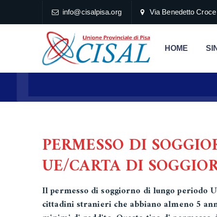
info@cisalpisa.org
Via Benedetto Croce
HOME
SI
CARTA DI SOGGIORNO
PERMESSO DI SOGGIO
UE/CARTA DI SOGGIO
Il permesso di soggiorno di lungo periodo UE
cittadini stranieri che abbiano almeno 5 anni