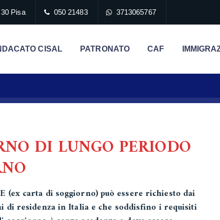
 30 Pisa
050 21483
3713065767
NDACATO CISAL
PATRONATO
CAF
IMMIGRA
RNO DI LUNGO PERIODO
RNO
 (ex carta di soggiorno) può essere richiesto dai
 di residenza in Italia e che soddisfino i requisiti